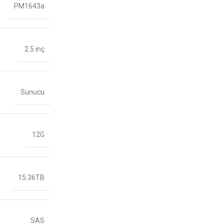
PM1643a
2.5 inç
Sunucu
12G
15.36TB
SAS