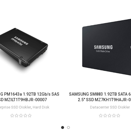
 PM1643a 1.92TB 12Gb/s SAS
SAMSUNG SM883 1.92TB SATA 
SD MZILT1T9HBJR-00007
2.5″ SSD MZ7KH1T9HAJR-
rprise SSD Diskler
,
Hard Disk
Datacenter SSD Diskler