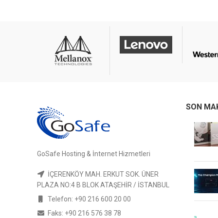
SON MA
GoSafe Hosting & İnternet Hizmetleri
İÇERENKÖY MAH. ERKUT SOK. ÜNER
PLAZA NO:4 B BLOK ATAŞEHİR / İSTANBUL
Telefon: +90 216 600 20 00
Faks: +90 216 576 38 78