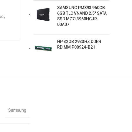
SAMSUNG PM893 960GB
6GB TLC VNAND 2.5'' SATA
sd
,
SSD MZ7L3960HCJR-
00A07
HP 32GB 2933HZ DDR4
RDIMM P00924-B21
Samsung