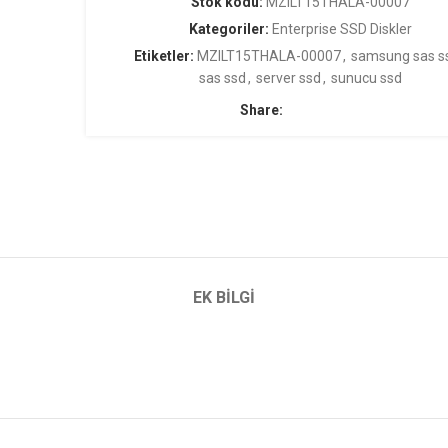
Stok kodu:
MZILT15THALA-00007
Kategoriler:
Enterprise SSD Diskler
Etiketler:
MZILT15THALA-00007
,
samsung sas s
sas ssd
,
server ssd
,
sunucu ssd
Share:
EK BILGI