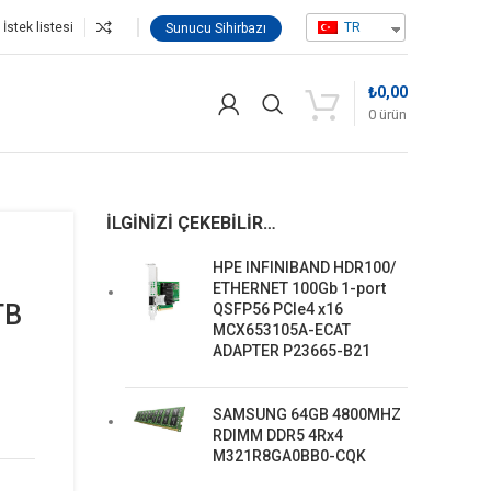
İstek listesi
TR
Sunucu Sihirbazı
₺
0,00
0
ürün
İLGINIZI ÇEKEBILIR…
HPE INFINIBAND HDR100/
ETHERNET 100Gb 1-port
TB
QSFP56 PCIe4 x16
MCX653105A-ECAT
ADAPTER P23665-B21
SAMSUNG 64GB 4800MHZ
RDIMM DDR5 4Rx4
M321R8GA0BB0-CQK