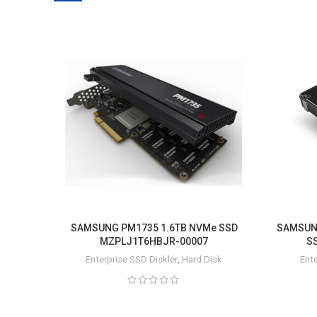
SAMSUNG PM1735 1.6TB NVMe SSD
SAMSUNG
MZPLJ1T6HBJR-00007
S
Enterprise SSD Diskler
,
Hard Disk
Ente