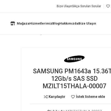
Bize Ulaşın
Sıkça Sorulan Sorular
Mağaza
Hizmetlerimiz
Blog
Hakkımızda
Bize Ulaşın
 PM1643a 15.36TB 12Gb/s SAS SSD MZILT15THALA-00007
SAMSUNG PM1643a 15.36
12Gb/s SAS SSD
MZILT15THALA-00007
Karşılaştır
İstek listeme ekle