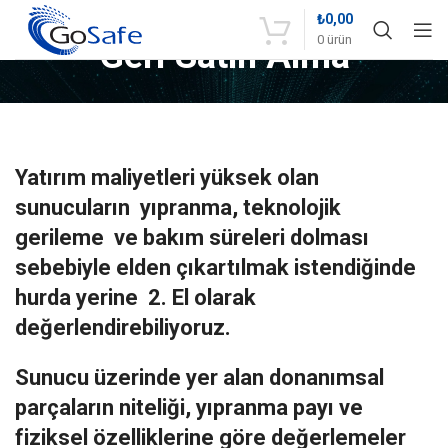
₺
0,00
0
ürün
Geri Satın Alma
Yatırım maliyetleri yüksek olan
sunucuların yıpranma, teknolojik
gerileme ve bakım süreleri dolması
sebebiyle elden çıkartılmak istendiğinde
hurda yerine 2. El olarak
değerlendirebiliyoruz.
Sunucu üzerinde yer alan donanımsal
parçaların niteliği, yıpranma payı ve
fiziksel özelliklerine göre değerlemeler