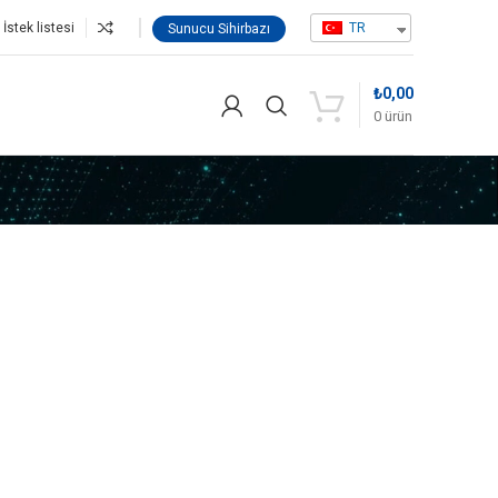
İstek listesi
TR
Sunucu Sihirbazı
₺
0,00
0
ürün