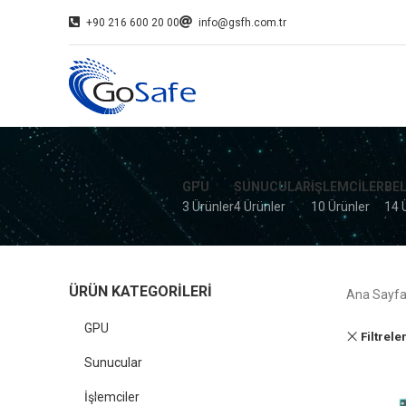
+90 216 600 20 00
info@gsfh.com.tr
GPU
SUNUCULAR
İŞLEMCILER
BE
3 Ürünler
4 Ürünler
10 Ürünler
14 
ÜRÜN KATEGORILERI
Ana Sayf
GPU
Filtrele
Sunucular
İşlemciler