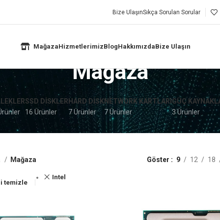
Bize Ulaşın
Sıkça Sorulan Sorular
Mağaza
Hizmetlerimiz
Blog
Hakkımızda
Bize Ulaşın
Mağaza
LLEKLER
SSD DISKLER
HARD DISK
NETWORK KARTLARI
GÜÇ KAYNAKL
Ürünler
16 Ürünler
7 Ürünler
7 Ürünler
3 Ürünler
a
Mağaza
Göster
9
12
18
Intel
ri temizle