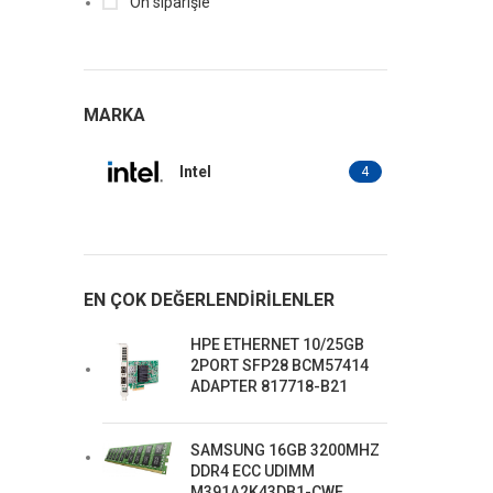
Ön siparişle
MARKA
Intel
4
EN ÇOK DEĞERLENDIRILENLER
HPE ETHERNET 10/25GB
2PORT SFP28 BCM57414
ADAPTER 817718-B21
SAMSUNG 16GB 3200MHZ
DDR4 ECC UDIMM
M391A2K43DB1-CWE