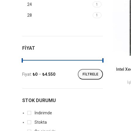
24
1
28
1
FIYAT
Intel X
Fiyat:
₺0
—
₺4.550
FILTRELE
İş
STOK DURUMU
İndirimde
Stokta