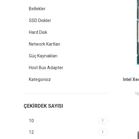
Bellekler
SSD Diskler
Hard Disk
Network Kartları
Güç Kaynakları
Host Bus Adapter
Kategorisiz
Intel X
İş
ÇEKIRDEK SAYISI
10
1
12
1