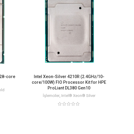
 28-core
Intel Xeon-Silver 4210R (2.4GHz/10-
core/100W) FIO Processor Kit for HPE
ProLiant DL380 Gen10
old
İşlemciler
,
Intel® Xeon® Silver