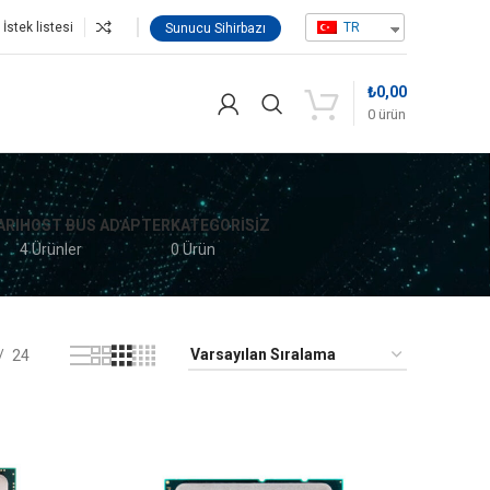
İstek listesi
TR
Sunucu Sihirbazı
₺
0,00
0
ürün
ARI
HOST BUS ADAPTER
KATEGORISIZ
4 Ürünler
0 Ürün
24