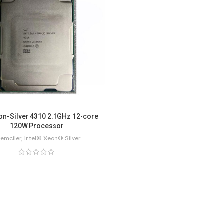
eon-Silver 4310 2.1GHz 12-core
120W Processor
lemciler
,
Intel® Xeon® Silver