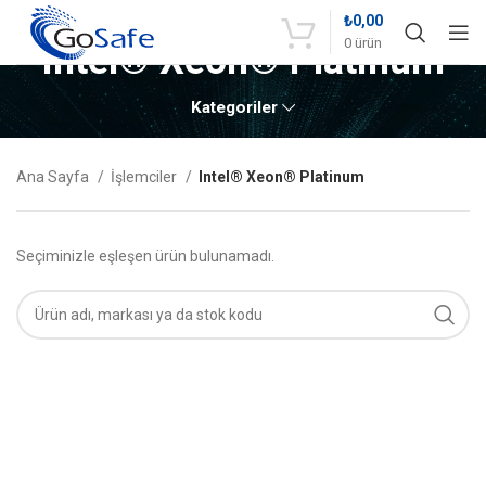
₺
0,00
0
ürün
Intel® Xeon® Platinum
Kategoriler
Ana Sayfa
İşlemciler
Intel® Xeon® Platinum
Seçiminizle eşleşen ürün bulunamadı.