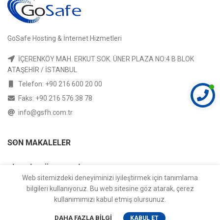
GoSafe Hosting & İnternet Hizmetleri
İÇERENKÖY MAH. ERKUT SOK. ÜNER PLAZA NO:4 B BLOK
ATAŞEHİR / İSTANBUL
Telefon: +90 216 600 20 00
Faks: +90 216 576 38 78
info@gsfh.com.tr
SON MAKALELER
SIPARIŞ SÜREÇLERI
Web sitemizdeki deneyiminizi iyileştirmek için tanımlama
bilgileri kullanıyoruz. Bu web sitesine göz atarak, çerez
YARDIM
kullanımımızı kabul etmiş olursunuz.
0
DAHA FAZLA BILGI
KABUL ET
HESABIM