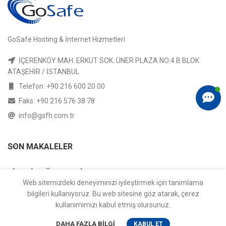
GoSafe Hosting & İnternet Hizmetleri
İÇERENKÖY MAH. ERKUT SOK. ÜNER PLAZA NO:4 B BLOK
ATAŞEHİR / İSTANBUL
Telefon: +90 216 600 20 00
Faks: +90 216 576 38 78
info@gsfh.com.tr
SON MAKALELER
SIPARIŞ SÜREÇLERI
Web sitemizdeki deneyiminizi iyileştirmek için tanımlama
bilgileri kullanıyoruz. Bu web sitesine göz atarak, çerez
YARDIM
kullanımımızı kabul etmiş olursunuz.
0
DAHA FAZLA BILGI
KABUL ET
HESABIM