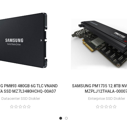
 PM893 480GB 6G TLC VNAND
SAMSUNG PM1735 12.8TB N
ATA SSD MZ7L3480HCHQ-00A07
MZPLJ12THALA-0000
Datacenter SSD Diskler
Enterprise SSD Diskler