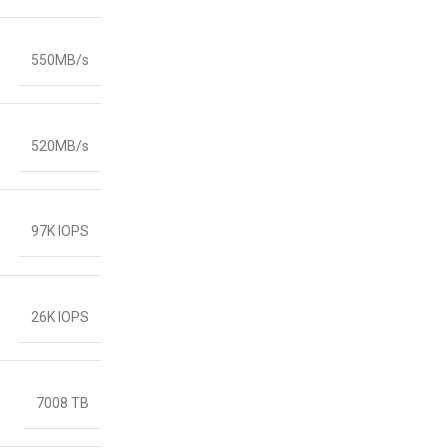
550MB/s
520MB/s
97K IOPS
26K IOPS
7008 TB