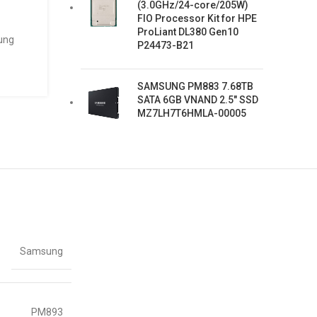
(3.0GHz/24-core/205W)
FIO Processor Kit for HPE
ProLiant DL380 Gen10
ung
P24473-B21
SAMSUNG PM883 7.68TB
SATA 6GB VNAND 2.5" SSD
MZ7LH7T6HMLA-00005
Samsung
PM893