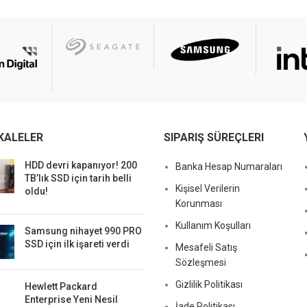
KALELER
SIPARIŞ SÜREÇLERI
HDD devri kapanıyor! 200
Banka Hesap Numaraları
TB’lık SSD için tarih belli
Kişisel Verilerin
oldu!
Korunması
Kullanım Koşulları
Samsung nihayet 990 PRO
SSD için ilk işareti verdi
Mesafeli Satış
Sözleşmesi
Gizlilik Politikası
Hewlett Packard
Enterprise Yeni Nesil
İade Politikası