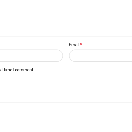
*
Email
xt time I comment.
.