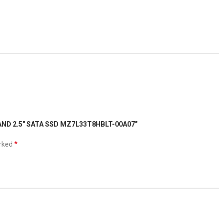
NAND 2.5″ SATA SSD MZ7L33T8HBLT-00A07”
*
arked