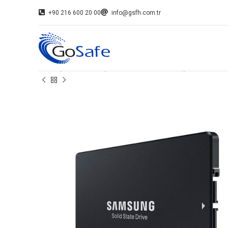
+90 216 600 20 00
info@gsfh.com.tr
Home
SSD Diskler
Datacenter SSD Diskler
SAMSUNG PM