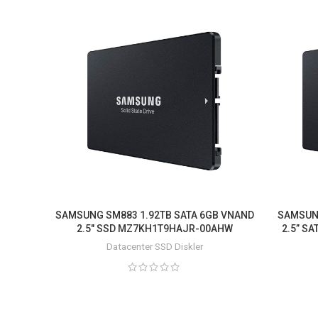
SAMSUNG SM883 1.92TB SATA 6GB VNAND
SAMSUNG
2.5″ SSD MZ7KH1T9HAJR-00AHW
2.5” S
Datacenter SSD Diskler