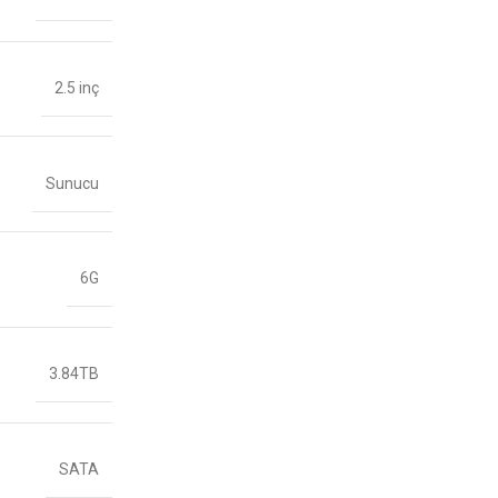
2.5 inç
Sunucu
6G
3.84TB
SATA