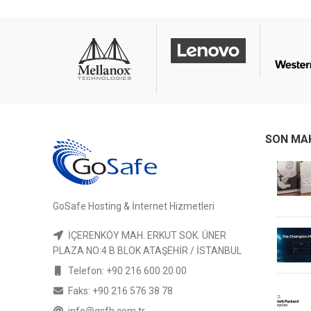
SON MA
GoSafe Hosting & İnternet Hizmetleri
İÇERENKÖY MAH. ERKUT SOK. ÜNER
PLAZA NO:4 B BLOK ATAŞEHİR / İSTANBUL
Telefon: +90 216 600 20 00
Faks: +90 216 576 38 78
info@gsfh.com.tr