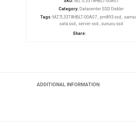
SKU:
MZ7L33T8HBLT-00A07
Category:
Datacenter SSD Diskler
Tags:
MZ7L33T8HBLT-00A07
,
pm893 ssd
,
sams
sata ssd
,
server ssd
,
sunucu ssd
Share:
ADDITIONAL INFORMATION