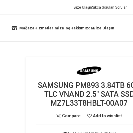
Bize Ulaşın
Sıkça Sorulan Sorular
Mağaza
Hizmetlerimiz
Blog
Hakkımızda
Bize Ulaşın
893 3.84TB 6GB TLC VNAND 2.5″ SATA SSD MZ7L33T8HBLT-00A07
SAMSUNG PM893 3.84TB 6
TLC VNAND 2.5″ SATA SS
MZ7L33T8HBLT-00A07
Compare
Add to wishlist