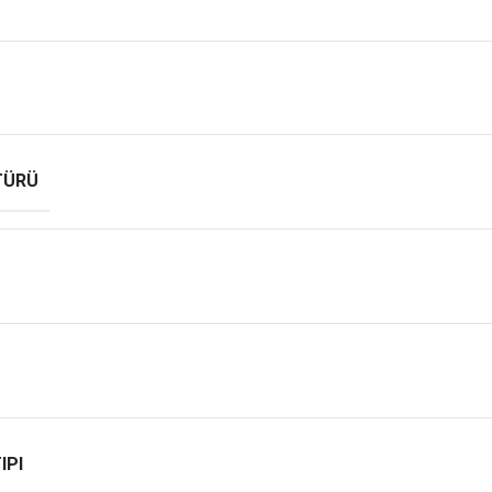
TÜRÜ
IPI