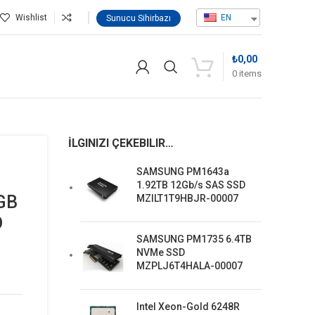
Wishlist
EN
Sunucu Sihirbazı
₺
0,00
0
items
İLGINIZI ÇEKEBILIR…
SAMSUNG PM1643a
1.92TB 12Gb/s SAS SSD
GB
MZILT1T9HBJR-00007
D
SAMSUNG PM1735 6.4TB
NVMe SSD
MZPLJ6T4HALA-00007
Intel Xeon-Gold 6248R