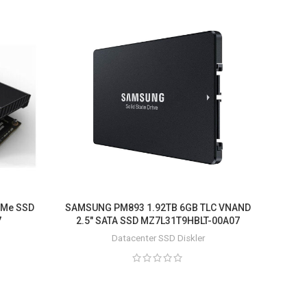
VMe SSD
SAMSUNG PM893 1.92TB 6GB TLC VNAND
SAMSU
7
2.5″ SATA SSD MZ7L31T9HBLT-00A07
Datacenter SSD Diskler