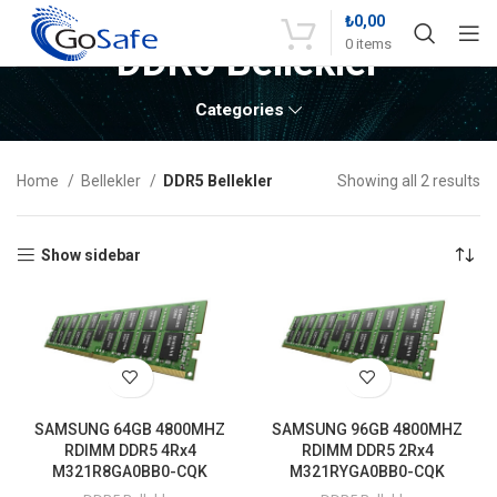
₺
0,00
0
items
DDR5 Bellekler
Categories
Home
Bellekler
DDR5 Bellekler
Showing all 2 results
Show sidebar
SAMSUNG 64GB 4800MHZ
SAMSUNG 96GB 4800MHZ
RDIMM DDR5 4Rx4
RDIMM DDR5 2Rx4
M321R8GA0BB0-CQK
M321RYGA0BB0-CQK